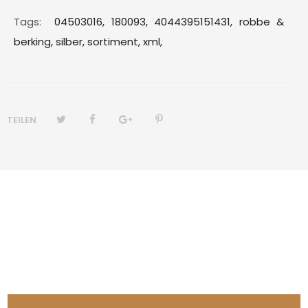
Tags:
04503016,
180093,
4044395151431,
robbe &
berking,
silber,
sortiment,
xml,
TEILEN