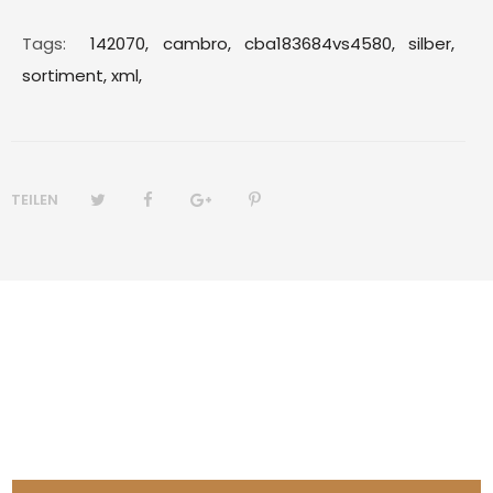
Tags:
142070,
cambro,
cba183684vs4580,
silber,
sortiment,
xml,
TEILEN