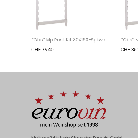
*Obs* Mp Post Kit 30X160-Spkwh
*Obs* 
CHF 79.40
CHF 85.
MyLiving24 ist ein Shop der Eurovin GmbH.