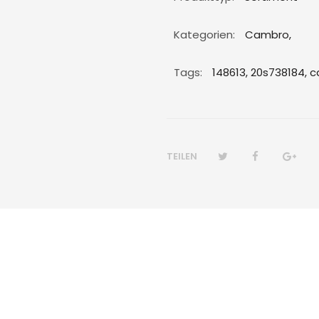
Kategorien:
Cambro
,
Tags:
148613,
20s738184,
c
TEILEN