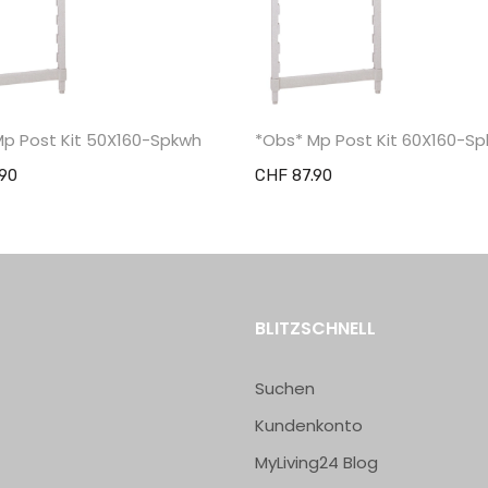
Mp Post Kit 50X160-Spkwh
*Obs* Mp Post Kit 60X160-S
90
CHF 87.90
BLITZSCHNELL
Suchen
Kundenkonto
MyLiving24 Blog