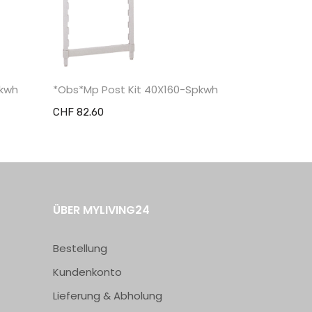
pkwh
*Obs*Mp Post Kit 40X160-Spkwh
1/2 Basisko
CHF 82.60
CHF 26.70
ÜBER MYLIVING24
Bestellung
Kundenkonto
Lieferung & Abholung