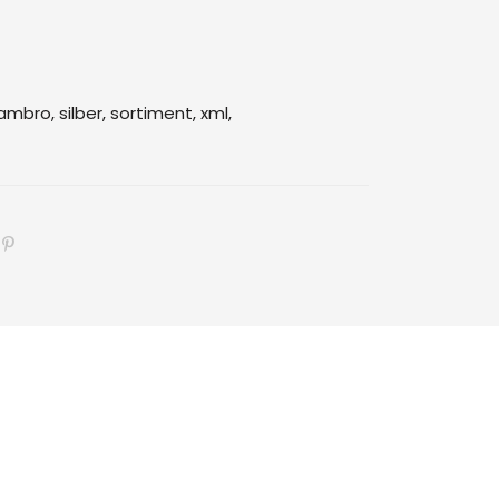
ambro,
silber,
sortiment,
xml,