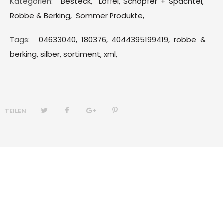
Kategorien:
Besteck
,
Löffel, Schöpfer + Spachtel
,
Robbe & Berking
,
Sommer Produkte
,
Tags:
04633040,
180376,
4044395199419,
robbe &
berking,
silber,
sortiment,
xml,
TEILEN