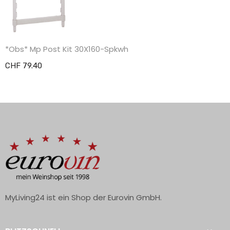
*Obs* Mp Post Kit 30X160-Spkwh
CHF 79.40
MyLiving24 ist ein Shop der Eurovin GmbH.