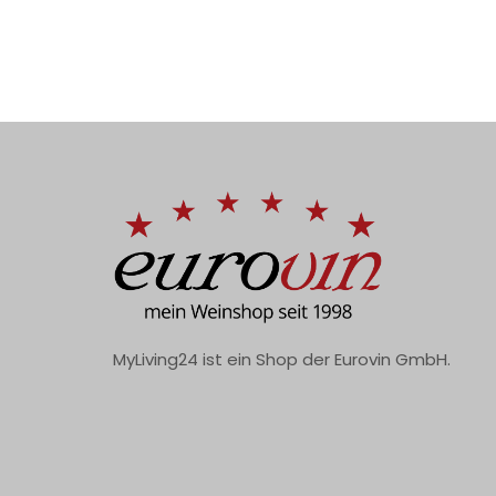
MyLiving24 ist ein Shop der Eurovin GmbH.