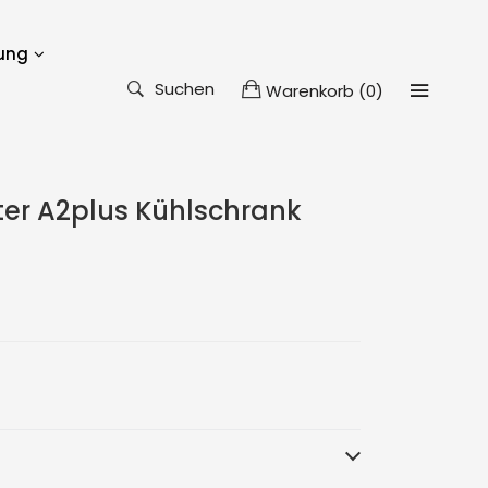
ung
Suchen
Warenkorb
(
0
)
iter A2plus Kühlschrank