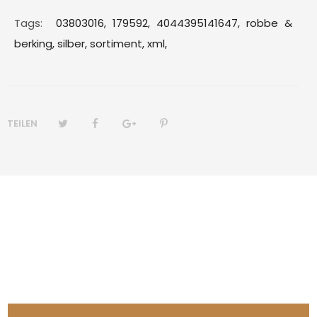
Tags:
03803016,
179592,
4044395141647,
robbe &
berking,
silber,
sortiment,
xml,
TEILEN