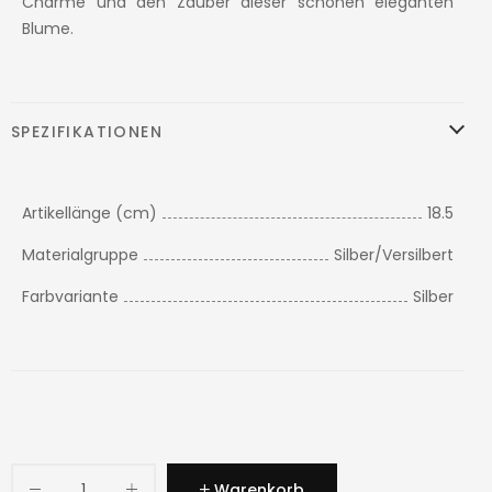
Charme und den Zauber dieser schönen eleganten
Blume.
SPEZIFIKATIONEN
Artikellänge (cm)
18.5
Materialgruppe
Silber/Versilbert
Farbvariante
Silber
Warenkorb