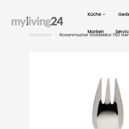
Küche
Gede
Marken
Servi
Startseite
Rosenmuster Golddekor 150 Ge