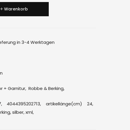
Warenkorb
ieferung in 3-4 Werktagen
en
r + Garnitur
,
Robbe & Berking
,
,
4044395202713,
artikellänge(cm) 24,
rking,
silber,
xml,