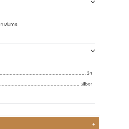
en Blume.
24
Silber