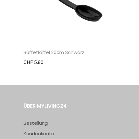
Büffetlöffel 20cm Schwarz
Büffetlöffe
CHF 5.80
CHF 5.80
ÜBER MYLIVING24
Bestellung
Kundenkonto