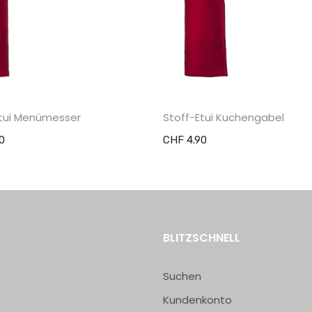
Etui Menümesser
Stoff-Etui Kuchengabel
0
CHF 4.90
BLITZSCHNELL
Suchen
Kundenkonto